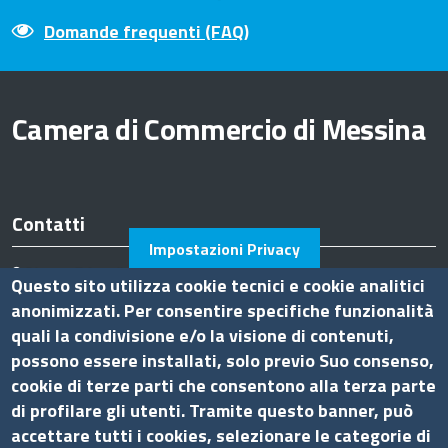
Domande frequenti (FAQ)
Camera di Commercio di Messina
Contatti
Impostazioni Privacy
Piazza F.Cavallotti,3 - 98122 Messina
Questo sito utilizza cookie tecnici e cookie analitici
tel. 090-77721
anonimizzati. Per consentire specifiche funzionalità
fax 090-674644
quali la condivisione e/o la visione di contenuti,
P.I. 0075 36 00 832
possono essere installati, solo previo Suo consenso,
Pec
cciaa.messina@me.legalmail.camcom.it
cookie di terze parti che consentono alla terza parte
Ufficio relazioni con il pubblico
di profilare gli utenti. Tramite questo banner, può
accettare tutti i cookies, selezionare le categorie di