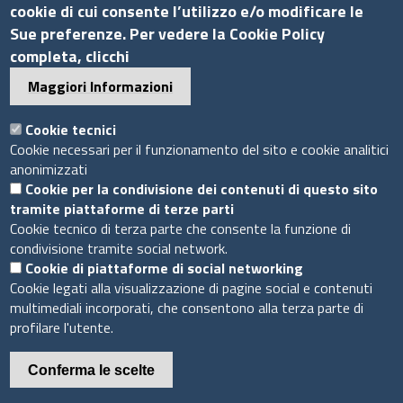
Amministrazione trasparente
cookie di cui consente l’utilizzo e/o modificare le
Sue preferenze. Per vedere la Cookie Policy
Bandi di gara
completa, clicchi
Bilanci
Maggiori Informazioni
Concorsi e selezioni
Procedimenti
Cookie tecnici
Provvedimenti
Cookie necessari per il funzionamento del sito e cookie analitici
anonimizzati
Seguici su
Cookie per la condivisione dei contenuti di questo sito
tramite piattaforme di terze parti
Cookie tecnico di terza parte che consente la funzione di
condivisione tramite social network.
Cookie di piattaforme di social networking
Sito web
Cookie legati alla visualizzazione di pagine social e contenuti
multimediali incorporati, che consentono alla terza parte di
Accesso riservato
profilare l'utente.
Mappa del sito
Conferma le scelte
Piè