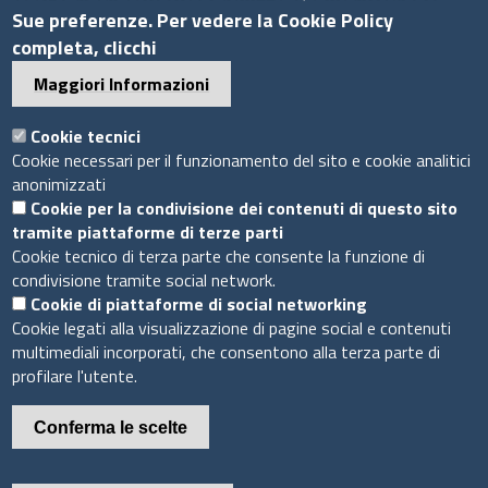
Sue preferenze. Per vedere la Cookie Policy
Bandi di gara
completa, clicchi
Bilanci
Maggiori Informazioni
Concorsi e selezioni
Procedimenti
Cookie tecnici
Provvedimenti
Cookie necessari per il funzionamento del sito e cookie analitici
anonimizzati
Seguici su
Cookie per la condivisione dei contenuti di questo sito
tramite piattaforme di terze parti
Cookie tecnico di terza parte che consente la funzione di
condivisione tramite social network.
Cookie di piattaforme di social networking
Sito web
Cookie legati alla visualizzazione di pagine social e contenuti
multimediali incorporati, che consentono alla terza parte di
Accesso riservato
profilare l'utente.
Mappa del sito
Conferma le scelte
Piè
Privacy e GDPR
© 2020 Camera di Commercio di Messina