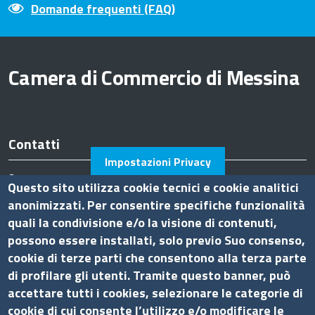
Domande frequenti (FAQ)
Camera di Commercio di Messina
Contatti
Impostazioni Privacy
Piazza F.Cavallotti,3 - 98122 Messina
Questo sito utilizza cookie tecnici e cookie analitici
tel. 090-77721
anonimizzati. Per consentire specifiche funzionalità
fax 090-674644
quali la condivisione e/o la visione di contenuti,
P.I. 0075 36 00 832
possono essere installati, solo previo Suo consenso,
Pec
cciaa.messina@me.legalmail.camcom.it
cookie di terze parti che consentono alla terza parte
Ufficio relazioni con il pubblico
di profilare gli utenti. Tramite questo banner, può
accettare tutti i cookies, selezionare le categorie di
Amministrazione trasparente
cookie di cui consente l’utilizzo e/o modificare le