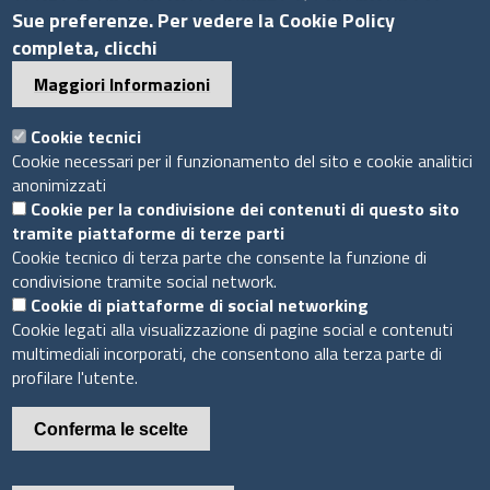
Sue preferenze. Per vedere la Cookie Policy
Bandi di gara
completa, clicchi
Bilanci
Maggiori Informazioni
Concorsi e selezioni
Procedimenti
Cookie tecnici
Provvedimenti
Cookie necessari per il funzionamento del sito e cookie analitici
anonimizzati
Seguici su
Cookie per la condivisione dei contenuti di questo sito
tramite piattaforme di terze parti
Cookie tecnico di terza parte che consente la funzione di
condivisione tramite social network.
Cookie di piattaforme di social networking
Sito web
Cookie legati alla visualizzazione di pagine social e contenuti
multimediali incorporati, che consentono alla terza parte di
Accesso riservato
profilare l'utente.
Mappa del sito
Conferma le scelte
Piè
Privacy e GDPR
© 2020 Camera di Commercio di Messina