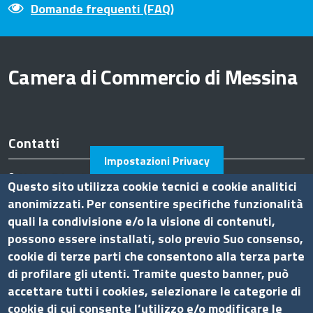
Domande frequenti (FAQ)
Camera di Commercio di Messina
Contatti
Impostazioni Privacy
Piazza F.Cavallotti,3 - 98122 Messina
Questo sito utilizza cookie tecnici e cookie analitici
tel. 090-77721
anonimizzati. Per consentire specifiche funzionalità
fax 090-674644
quali la condivisione e/o la visione di contenuti,
P.I. 0075 36 00 832
possono essere installati, solo previo Suo consenso,
Pec
cciaa.messina@me.legalmail.camcom.it
cookie di terze parti che consentono alla terza parte
Ufficio relazioni con il pubblico
di profilare gli utenti. Tramite questo banner, può
accettare tutti i cookies, selezionare le categorie di
Amministrazione trasparente
cookie di cui consente l’utilizzo e/o modificare le