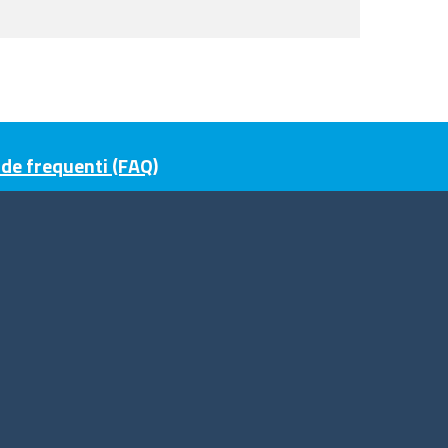
e frequenti (FAQ)
guici su
ito web