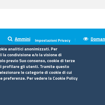
Amministrazione trasparente
Domand
Impostazioni Privacy
okie analitici anonimizzati. Per
 la condivisione e/o la visione di
olo previo Suo consenso, cookie di terze
sina
i profilare gli utenti. Tramite questo
elezionare le categorie di cookie di cui
Amministrazione trasparente
Se
ue preferenze. Per vedere la Cookie Policy
Bandi di gara
Bilanci
S
Concorsi e selezioni