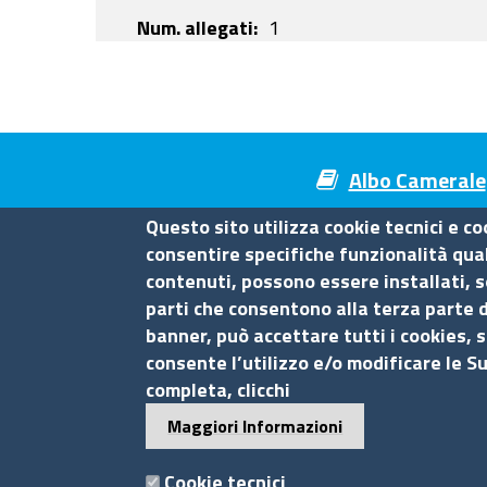
Num. allegati
1
Albo Camerale
Questo sito utilizza cookie tecnici e co
consentire specifiche funzionalità quali
contenuti, possono essere installati, s
Camera di Commercio di Mes
parti che consentono alla terza parte d
banner, può accettare tutti i cookies, s
Contatti
consente l’utilizzo e/o modificare le S
completa, clicchi
Piazza F.Cavallotti,3 - 98122 Messina
Maggiori Informazioni
tel. 090-77721
fax 090-674644
Cookie tecnici