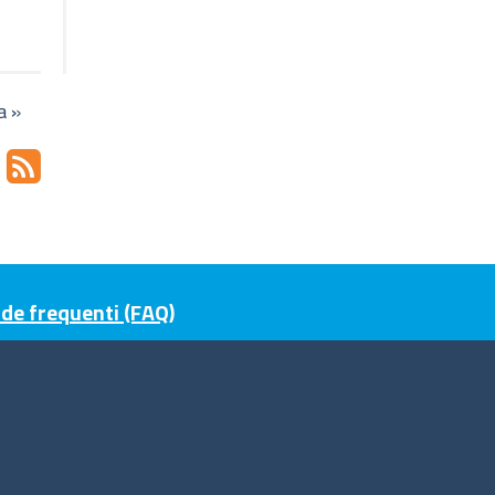
a »
e frequenti (FAQ)