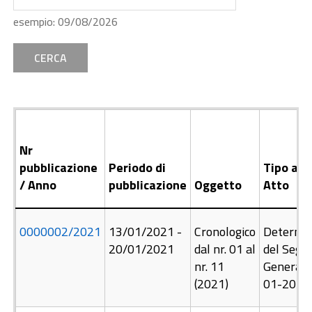
Data
esempio: 09/08/2026
CERCA
Nr
pubblicazione
Periodo di
Tipo att
/ Anno
pubblicazione
Oggetto
Atto
0000002/
2021
13/01/2021
-
Cronologico
Determin
20/01/2021
dal nr. 01 al
del Segre
nr. 11
Generale
(2021)
01-2021