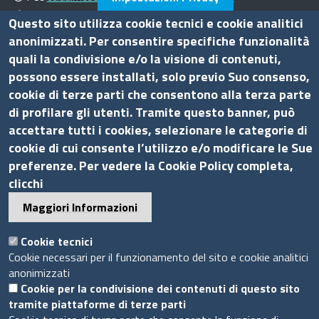
Ufficio relazioni con il pubblico
Questo sito utilizza cookie tecnici e cookie analitici
anonimizzati. Per consentire specifiche funzionalità
Amministrazione trasparente
quali la condivisione e/o la visione di contenuti,
possono essere installati, solo previo Suo consenso,
Bandi di gara
cookie di terze parti che consentono alla terza parte
Bilanci
di profilare gli utenti. Tramite questo banner, può
Concorsi e selezioni
accettare tutti i cookies, selezionare le categorie di
Procedimenti
cookie di cui consente l’utilizzo e/o modificare le Sue
Provvedimenti
preferenze. Per vedere la Cookie Policy completa,
Seguici su
clicchi
Maggiori Informazioni
Cookie tecnici
Cookie necessari per il funzionamento del sito e cookie analitici
Sito web
anonimizzati
Cookie per la condivisione dei contenuti di questo sito
Accesso riservato
tramite piattaforme di terze parti