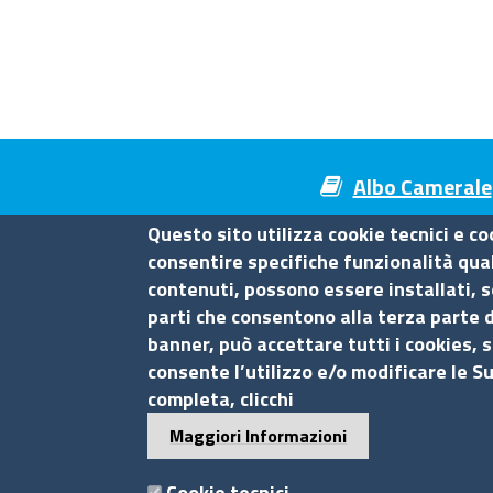
Albo Camerale
Questo sito utilizza cookie tecnici e co
consentire specifiche funzionalità quali
contenuti, possono essere installati, s
Camera di Commercio di Mes
parti che consentono alla terza parte d
banner, può accettare tutti i cookies, s
Contatti
consente l’utilizzo e/o modificare le S
completa, clicchi
Piazza F.Cavallotti,3 - 98122 Messina
Maggiori Informazioni
tel. 090-77721
fax 090-674644
Cookie tecnici