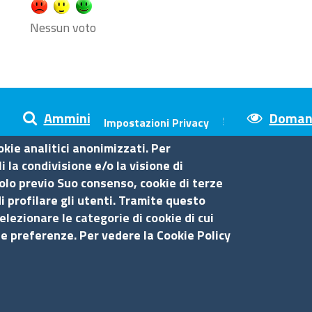
Nessun voto
Amministrazione trasparente
Domand
Impostazioni Privacy
okie analitici anonimizzati. Per
 la condivisione e/o la visione di
olo previo Suo consenso, cookie di terze
sina
i profilare gli utenti. Tramite questo
elezionare le categorie di cookie di cui
Amministrazione trasparente
Se
ue preferenze. Per vedere la Cookie Policy
Bandi di gara
Bilanci
S
Concorsi e selezioni