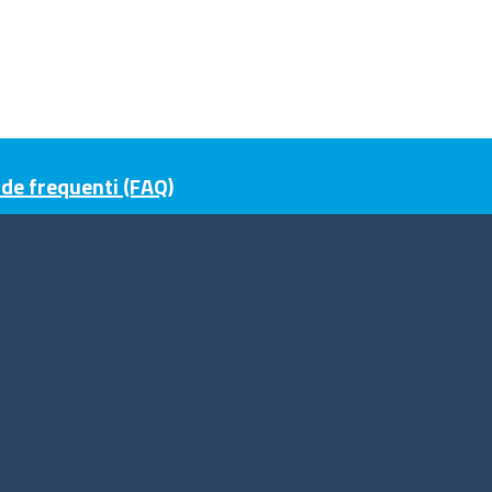
e frequenti (FAQ)
guici su
ito web