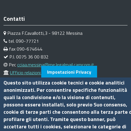
Contatti
Piazza F.Cavallotti,3 - 98122 Messina
tel. 090-77721
fax 090-674644
P.I. 0075 36 00 832
Pec
cciaa.messina@me.legalmail.camcom.it
Impostazioni Privacy
Ufficio relazioni con il pubblico
Questo sito utilizza cookie tecnici e cookie analitici
Amministrazione trasparente
anonimizzati. Per consentire specifiche funzionalità
quali la condivisione e/o la visione di contenuti,
Bandi di gara
possono essere installati, solo previo Suo consenso,
Bilanci
cookie di terze parti che consentono alla terza parte d
Concorsi e selezioni
profilare gli utenti. Tramite questo banner, può
Procedimenti
accettare tutti i cookies, selezionare le categorie di