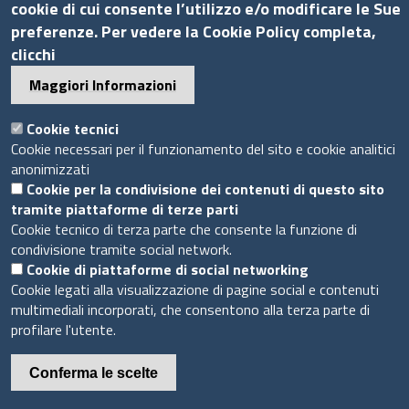
Provvedimenti
cookie di cui consente l’utilizzo e/o modificare le Sue
Seguici su
preferenze. Per vedere la Cookie Policy completa,
clicchi
Maggiori Informazioni
Cookie tecnici
Sito web
Cookie necessari per il funzionamento del sito e cookie analitici
anonimizzati
Accesso riservato
Cookie per la condivisione dei contenuti di questo sito
Mappa del sito
tramite piattaforme di terze parti
Cookie tecnico di terza parte che consente la funzione di
condivisione tramite social network.
Piè
Cookie di piattaforme di social networking
Privacy e GDPR
© 2020 Camera di Commercio di Messina
di
Cookie legati alla visualizzazione di pagine social e contenuti
Cookie
multimediali incorporati, che consentono alla terza parte di
pagina
profilare l'utente.
Conferma le scelte