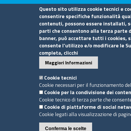
Questo sito utilizza cookie tecnici e co
consentire specifiche funzionalità quali
contenuti, possono essere installati, s
Camera di Commercio di Mes
parti che consentono alla terza parte d
banner, può accettare tutti i cookies, s
Contatti
consente l’utilizzo e/o modificare le S
completa, clicchi
Piazza F.Cavallotti,3 - 98122 Messina
Maggiori Informazioni
tel. 090-77721
fax 090-674644
Cookie tecnici
P.I. 0075 36 00 832
Cookie necessari per il funzionamento del 
Pec
cciaa.messina@me.legalmail.camcom.it
Cookie per la condivisione dei conten
Cookie tecnico di terza parte che consente
Ufficio relazioni con il pubblico
Cookie di piattaforme di social netw
Piè
Cookie legati alla visualizzazione di pagin
Privacy e GDPR
Cookie
Conferma le scelte