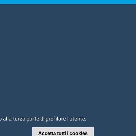
guici su
ito web
cesso riservato
ppa del sito
 alla terza parte di profilare l'utente.
© 2020 Camera di Commercio di Messina
Accetta tutti i cookies