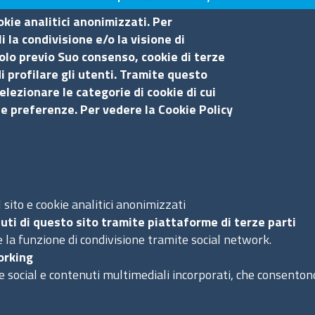
okie analitici anonimizzati. Per
 la condivisione e/o la visione di
olo previo Suo consenso, cookie di terze
sina
i profilare gli utenti. Tramite questo
elezionare le categorie di cookie di cui
Amministrazione trasparente
Se
ue preferenze. Per vedere la Cookie Policy
Bandi di gara
Bilanci
S
Concorsi e selezioni
Procedimenti
sito e cookie analitici anonimizzati
Ac
uti di questo sito tramite piattaforme di terze parti
Provvedimenti
Ma
 la funzione di condivisione tramite social network.
orking
e social e contenuti multimediali incorporati, che consentono