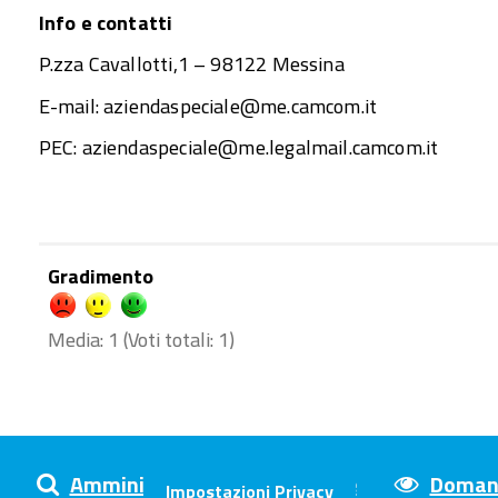
Info e contatti
P.zza Cavallotti,1 – 98122 Messina
E-mail: aziendaspeciale@me.camcom.it
PEC: aziendaspeciale@me.legalmail.camcom.it
Gradimento
Media:
1
(Voti totali:
1
)
Amministrazione trasparente
Domand
Impostazioni Privacy