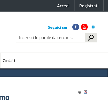
Accedi
Registrati
Link
Seguici su:
social
CERCA
Contatti
amo