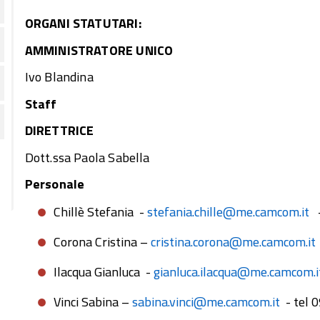
ORGANI STATUTARI:
AMMINISTRATORE UNICO
Ivo Blandina
Staff
DIRETTRICE
Dott.ssa Paola Sabella
Personale
Chillè Stefania -
stefania.chille@me.camcom.it
-
Corona Cristina –
cristina.corona@me.camcom.it
Ilacqua Gianluca -
gianluca.ilacqua@me.camcom.i
Vinci Sabina –
sabina.vinci@me.camcom.it
- tel 