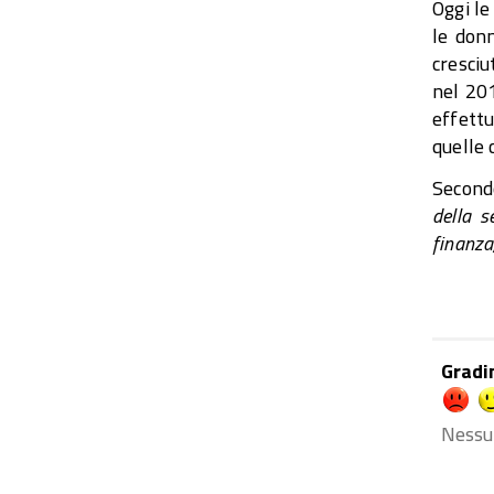
Oggi le
le donn
cresciu
nel 201
effettu
quelle 
Secondo
della s
finanza
Gradi
Nessu