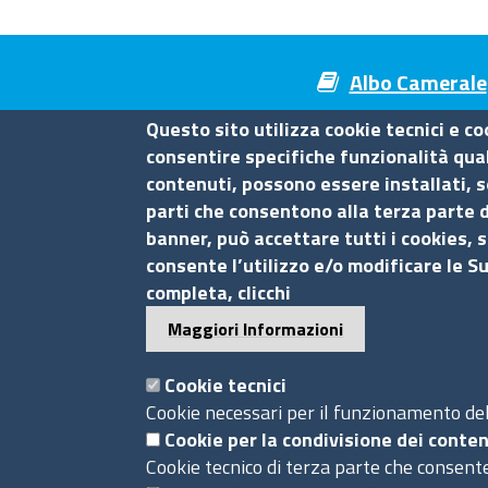
Albo Camerale
Questo sito utilizza cookie tecnici e co
consentire specifiche funzionalità quali
contenuti, possono essere installati, s
Camera di Commercio di Mes
parti che consentono alla terza parte d
banner, può accettare tutti i cookies, s
Contatti
consente l’utilizzo e/o modificare le S
completa, clicchi
Piazza F.Cavallotti,3 - 98122 Messina
Maggiori Informazioni
tel. 090-77721
fax 090-674644
Cookie tecnici
P.I. 0075 36 00 832
Cookie necessari per il funzionamento del 
Pec
cciaa.messina@me.legalmail.camcom.it
Cookie per la condivisione dei conten
Cookie tecnico di terza parte che consente
Ufficio relazioni con il pubblico