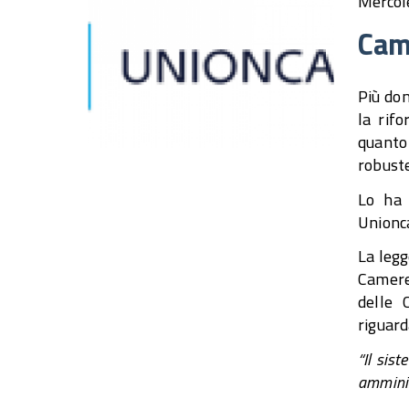
Mercol
Came
Più don
la rif
quanto
robuste
Lo ha 
Unionc
La legg
Camere 
delle 
riguard
“Il sis
amminis