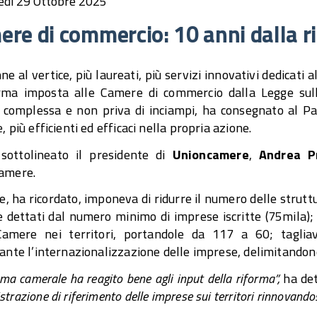
edì 29 Ottobre 2025
re di commercio: 10 anni dalla r
ne al vertice, più laureati, più servizi innovativi dedicati al
orma imposta alle Camere di commercio dalla Legge sul
 complessa e non priva di inciampi, ha consegnato al Pa
, più efficienti ed efficaci nella propria azione.
sottolineato il presidente di
Unioncamere
,
Andrea P
amere.
e, ha ricordato, imponeva di ridurre il numero delle strut
dettati dal numero minimo di imprese iscritte (75mila); r
Camere nei territori, portandole da 117 a 60; tagliav
ante l’internazionalizzazione delle imprese, delimitandone
tema camerale ha reagito bene agli input della riforma”,
ha de
trazione di riferimento delle imprese sui territori rinnovandosi