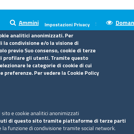
Amministrazione trasparente
Domand
Impostazioni Privacy
okie analitici anonimizzati. Per
 la condivisione e/o la visione di
olo previo Suo consenso, cookie di terze
sina
i profilare gli utenti. Tramite questo
elezionare le categorie di cookie di cui
Amministrazione trasparente
Se
ue preferenze. Per vedere la Cookie Policy
Bandi di gara
Bilanci
S
Concorsi e selezioni
Procedimenti
sito e cookie analitici anonimizzati
Ac
Provvedimenti
uti di questo sito tramite piattaforme di terze parti
Ma
 la funzione di condivisione tramite social network.