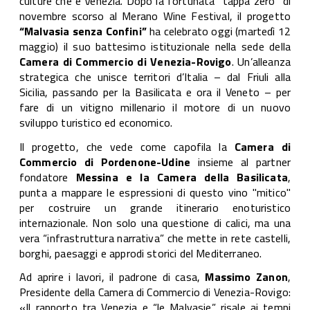
culture che è Venezia. Dopo la fortunata “tappa zero” di
novembre scorso al Merano Wine Festival, il progetto
“Malvasia senza Confini”
ha celebrato oggi (martedì 12
maggio) il suo battesimo istituzionale nella sede della
Camera di Commercio di Venezia-Rovigo
. Un’alleanza
strategica che unisce territori d’Italia – dal Friuli alla
Sicilia, passando per la Basilicata e ora il Veneto – per
fare di un vitigno millenario il motore di un nuovo
sviluppo turistico ed economico.
Il progetto, che vede come capofila la
Camera di
Commercio di Pordenone-Udine
insieme al partner
fondatore
Messina e la Camera della Basilicata
,
punta a mappare le espressioni di questo vino "mitico"
per costruire un grande itinerario enoturistico
internazionale. Non solo una questione di calici, ma una
vera “infrastruttura narrativa” che mette in rete castelli,
borghi, paesaggi e approdi storici del Mediterraneo.
Ad aprire i lavori, il padrone di casa,
Massimo Zanon
,
Presidente della Camera di Commercio di Venezia-Rovigo:
«Il rapporto tra Venezia e “le Malvasie” risale ai tempi