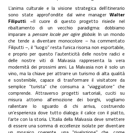
L’anima culturale e la visione strategica dell’itinerario
sono state approfondite dal wine manager
Walter
Filiputti
: «Il cuore di questo progetto risiede nel
ribaltamento di un vecchio paradigma: dobbiamo
imparare a
pensare locale per agire globale
. In un mondo
che tende a diventare monocolore – ha commentato
Filiputti –, il “luogo” resta l'unica risorsa non esportabile,
e proprio per questo l'autenticità delle nostre radici e
delle nostre viti di Malvasia rappresenta la vera
modernità dei prossimi anni. La Malvasia non è solo un
vino, ma la chiave per attrarre un turismo di alta qualità
e sostenibile, capace di trasformare il visitatore da
semplice “turista” che consuma a “viaggiatore” che
comprende. Attraverso progetti sartoriali, cuciti su
misura attorno all'emozione dei borghi, vogliamo
rallentare lo sguardo di chi arriva, costruendo
un’esperienza dove tutto dialoga: il calice con il piatto,
l’arte con la storia. L’Italia della Malvasia deve smettere
di essere una somma di eccellenze isolate per diventare
un mosaico coerente, una "rivelazione" che, come