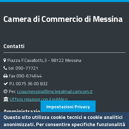
Camera di Commercio di Messina
Contatti
Piazza F.Cavallotti,3 - 98122 Messina
tel. 090-77721
fax 090-674644
P.I. 0075 36 00 832
Pec
cciaa.messina@me.legalmail.camcom.it
Ufficio relazioni con il pubblico
Impostazioni Privacy
Amministrazione trasparente
Questo sito utilizza cookie tecnici e cookie analitici
anonimizzati. Per consentire specifiche funzionalità
Bandi di gara