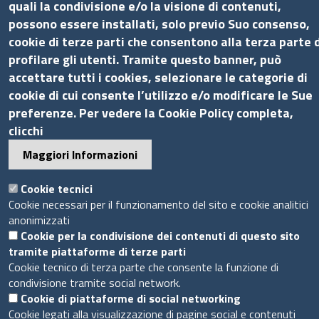
quali la condivisione e/o la visione di contenuti,
Bilanci
possono essere installati, solo previo Suo consenso,
Concorsi e selezioni
cookie di terze parti che consentono alla terza parte d
Procedimenti
profilare gli utenti. Tramite questo banner, può
Provvedimenti
accettare tutti i cookies, selezionare le categorie di
Seguici su
cookie di cui consente l’utilizzo e/o modificare le Sue
preferenze. Per vedere la Cookie Policy completa,
clicchi
Maggiori Informazioni
Sito web
Cookie tecnici
Cookie necessari per il funzionamento del sito e cookie analitici
Accesso riservato
anonimizzati
Mappa del sito
Cookie per la condivisione dei contenuti di questo sito
tramite piattaforme di terze parti
Piè
Cookie tecnico di terza parte che consente la funzione di
Privacy e GDPR
© 2020 Camera di Commercio di Messina
condivisione tramite social network.
di
Cookie
Cookie di piattaforme di social networking
pagina
Cookie legati alla visualizzazione di pagine social e contenuti