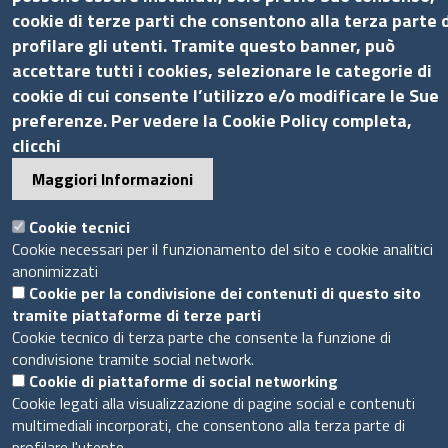
Concorsi e selezioni
cookie di terze parti che consentono alla terza parte d
Procedimenti
profilare gli utenti. Tramite questo banner, può
Provvedimenti
accettare tutti i cookies, selezionare le categorie di
Seguici su
cookie di cui consente l’utilizzo e/o modificare le Sue
preferenze. Per vedere la Cookie Policy completa,
clicchi
Maggiori Informazioni
Sito web
Cookie tecnici
Cookie necessari per il funzionamento del sito e cookie analitici
Accesso riservato
anonimizzati
Mappa del sito
Cookie per la condivisione dei contenuti di questo sito
tramite piattaforme di terze parti
Cookie tecnico di terza parte che consente la funzione di
Piè
Privacy e GDPR
© 2020 Camera di Commercio di Messina
condivisione tramite social network.
di
Cookie di piattaforme di social networking
Cookie
pagina
Cookie legati alla visualizzazione di pagine social e contenuti
multimediali incorporati, che consentono alla terza parte di
profilare l'utente.