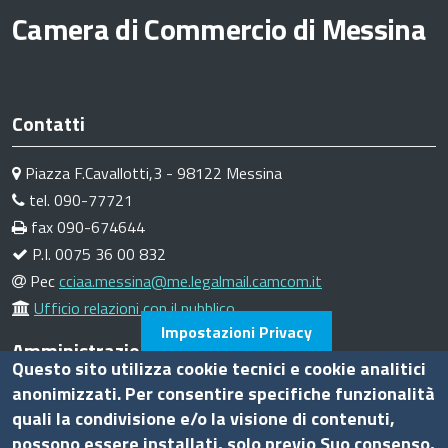
Camera di Commercio di Messina
Contatti
Piazza F.Cavallotti,3 - 98122 Messina
tel. 090-77721
fax 090-674644
P.I. 0075 36 00 832
Pec
cciaa.messina@me.legalmail.camcom.it
Ufficio relazioni con il pubblico
Impostazioni Privacy
Amministrazione trasparente
Questo sito utilizza cookie tecnici e cookie analitici
anonimizzati. Per consentire specifiche funzionalità
Bandi di gara
quali la condivisione e/o la visione di contenuti,
Bilanci
possono essere installati, solo previo Suo consenso,