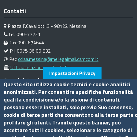
Contatti
Piazza F.Cavallotti,3 - 98122 Messina
tel. 090-77721
fax 090-674644
P.I. 0075 36 00 832
Pec
cciaa.messina@me.legalmail.camcom.it
Ufficio relazioni con il pubblico
Impostazioni Privacy
Amministrazione trasparente
Questo sito utilizza cookie tecnici e cookie analitici
anonimizzati. Per consentire specifiche funzionalità
Bandi di gara
quali la condivisione e/o la visione di contenuti,
Bilanci
possono essere installati, solo previo Suo consenso,
Concorsi e selezioni
cookie di terze parti che consentono alla terza parte d
Procedimenti
profilare gli utenti. Tramite questo banner, può
Provvedimenti
accettare tutti i cookies, selezionare le categorie di