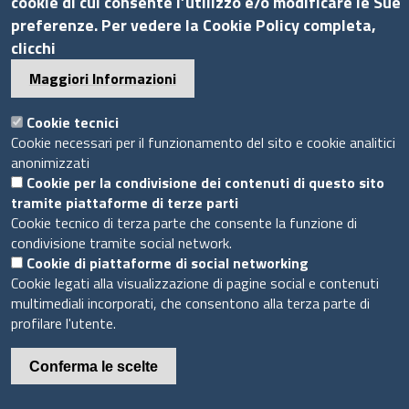
cookie di cui consente l’utilizzo e/o modificare le Sue
Seguici su
preferenze. Per vedere la Cookie Policy completa,
clicchi
Maggiori Informazioni
Sito web
Cookie tecnici
Cookie necessari per il funzionamento del sito e cookie analitici
Accesso riservato
anonimizzati
Mappa del sito
Cookie per la condivisione dei contenuti di questo sito
tramite piattaforme di terze parti
Cookie tecnico di terza parte che consente la funzione di
Piè
condivisione tramite social network.
Privacy e GDPR
© 2020 Camera di Commercio di Messina
di
Cookie di piattaforme di social networking
Cookie
Cookie legati alla visualizzazione di pagine social e contenuti
pagina
multimediali incorporati, che consentono alla terza parte di
profilare l'utente.
Conferma le scelte