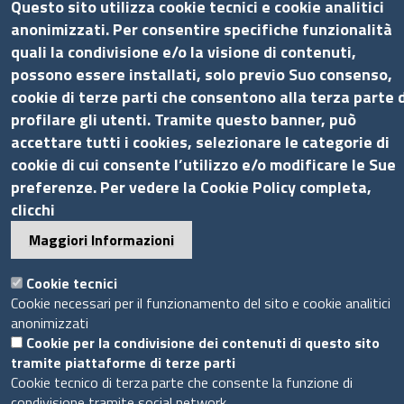
Questo sito utilizza cookie tecnici e cookie analitici
Concorsi e selezioni
anonimizzati. Per consentire specifiche funzionalità
Procedimenti
quali la condivisione e/o la visione di contenuti,
Provvedimenti
possono essere installati, solo previo Suo consenso,
cookie di terze parti che consentono alla terza parte d
Seguici su
profilare gli utenti. Tramite questo banner, può
accettare tutti i cookies, selezionare le categorie di
cookie di cui consente l’utilizzo e/o modificare le Sue
preferenze. Per vedere la Cookie Policy completa,
Sito web
clicchi
Maggiori Informazioni
Accesso riservato
Mappa del sito
Cookie tecnici
Cookie necessari per il funzionamento del sito e cookie analitici
Piè
anonimizzati
Privacy e GDPR
© 2020 Camera di Commercio di Messina
Cookie per la condivisione dei contenuti di questo sito
di
Cookie
tramite piattaforme di terze parti
pagina
Cookie tecnico di terza parte che consente la funzione di
condivisione tramite social network.