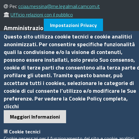
Pec
cciaa.messina@me.legalmail.camcom.it
Ufficio relazioni con il pubblico
Impostazioni Privacy
Amministrazione trasparente
Questo sito utilizza cookie tecnici e cookie analitici
Bandi di gara
anonimizzati. Per consentire specifiche funzionalità
quali la condivisione e/o la visione di contenuti,
Bilanci
possono essere installati, solo previo Suo consenso,
Concorsi e selezioni
cookie di terze parti che consentono alla terza parte d
Procedimenti
profilare gli utenti. Tramite questo banner, può
Provvedimenti
accettare tutti i cookies, selezionare le categorie di
Seguici su
cookie di cui consente l’utilizzo e/o modificare le Sue
preferenze. Per vedere la Cookie Policy completa,
clicchi
Maggiori Informazioni
Sito web
Cookie tecnici
Cookie necessari per il funzionamento del sito e cookie analitici