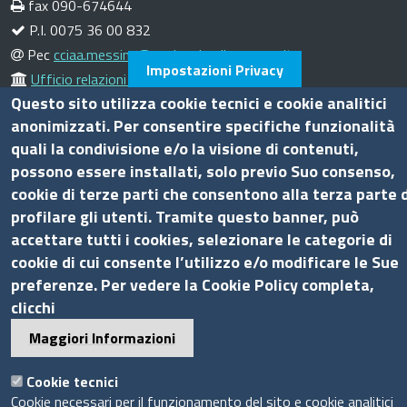
fax 090-674644
P.I. 0075 36 00 832
Pec
cciaa.messina@me.legalmail.camcom.it
Impostazioni Privacy
Ufficio relazioni con il pubblico
Questo sito utilizza cookie tecnici e cookie analitici
Amministrazione trasparente
anonimizzati. Per consentire specifiche funzionalità
quali la condivisione e/o la visione di contenuti,
Bandi di gara
possono essere installati, solo previo Suo consenso,
Bilanci
cookie di terze parti che consentono alla terza parte d
Concorsi e selezioni
profilare gli utenti. Tramite questo banner, può
Procedimenti
accettare tutti i cookies, selezionare le categorie di
cookie di cui consente l’utilizzo e/o modificare le Sue
Provvedimenti
preferenze. Per vedere la Cookie Policy completa,
Seguici su
clicchi
Maggiori Informazioni
Cookie tecnici
Sito web
Cookie necessari per il funzionamento del sito e cookie analitici