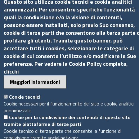
Questo sito utilizza cookie tecnici e cookie analitici
Bilanci
anonimizzati. Per consentire specifiche funzionalità
Concorsi e selezioni
quali la condivisione e/o la visione di contenuti,
Procedimenti
possono essere installati, solo previo Suo consenso,
Provvedimenti
cookie di terze parti che consentono alla terza parte d
Seguici su
profilare gli utenti. Tramite questo banner, può
accettare tutti i cookies, selezionare le categorie di
cookie di cui consente l’utilizzo e/o modificare le Sue
preferenze. Per vedere la Cookie Policy completa,
clicchi
Sito web
Maggiori Informazioni
Accesso riservato
Cookie tecnici
Mappa del sito
Cookie necessari per il funzionamento del sito e cookie analitici
anonimizzati
Piè
Cookie per la condivisione dei contenuti di questo sito
Privacy e GDPR
© 2020 Camera di Commercio di Messina
tramite piattaforme di terze parti
di
Cookie
Cookie tecnico di terza parte che consente la funzione di
pagina
condivisione tramite social network.