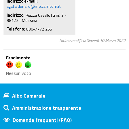
Indirizzo e-mail:
agata.denaro@me.camcom.it
Indirizzo:
Piazza Cavallotti nr. 3 -
98122 - Messina
Telefono:
090-7772 255
Ultima modifica: Giovedì 10 Marzo 2022
Gradimento
Nessun voto
Albo Camerale
Amministrazione trasparente
Domande frequenti (FAQ)