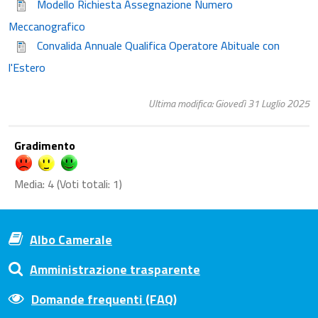
Modello Richiesta Assegnazione Numero
Meccanografico
Convalida Annuale Qualifica Operatore Abituale con
l'Estero
Ultima modifica: Giovedì 31 Luglio 2025
Gradimento
Media:
4
(Voti totali:
1
)
Albo Camerale
Amministrazione trasparente
Domande frequenti (FAQ)