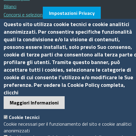
Bilanci
Impostazioni Privacy
Concorsi e selezioni
Procedimenti
Questo sito utilizza cookie tecnici e cookie analitici
Provvedimenti
anonimizzati. Per consentire specifiche funzionalità
quali la condivisione e/o la visione di contenuti,
Seguici su
possono essere installati, solo previo Suo consenso,
cookie di terze parti che consentono alla terza parte d
profilare gli utenti. Tramite questo banner, può
accettare tutti i cookies, selezionare le categorie di
Sito web
cookie di cui consente l’utilizzo e/o modificare le Sue
preferenze. Per vedere la Cookie Policy completa,
clicchi
Accesso riservato
Mappa del sito
Maggiori Informazioni
Piè
Cookie tecnici
Privacy e GDPR
© 2020 Camera di Commercio di Messina
Cookie necessari per il funzionamento del sito e cookie analitici
di
Cookie
anonimizzati